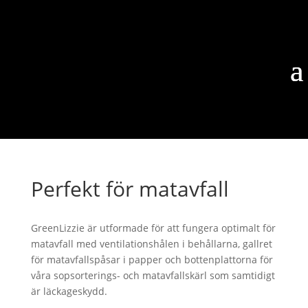
Perfekt för matavfall
GreenLizzie är utformade för att fungera optimalt för
matavfall med ventilationshålen i behållarna, gallret
för matavfallspåsar i papper och bottenplattorna för
våra sopsorterings- och matavfallskärl som samtidigt
är läckageskydd.