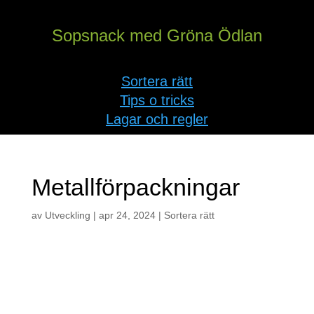
Sopsnack med Gröna Ödlan
Sortera rätt
Tips o tricks
Lagar och regler
Metallförpackningar
av
Utveckling
|
apr 24, 2024
|
Sortera rätt